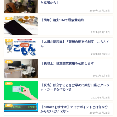
た立場から】
2020年10月29日
雑記
【簡単】格安SIMで通信量節約
2021年1月12日
経理
【九州北部税協】「報酬自動支払制度」こもんく
ん
2021年5月20日
独立
【税理士】独立開業費用を公開します
2021年1月8日
独立
【反省】独立するときは早めに銀行口座とクレジ
ットカードを作るべき
2020年8月21日
雑記
【nimocaおすすめ】マイナポイントとは何か分
からないという方へ
2020年10月21日