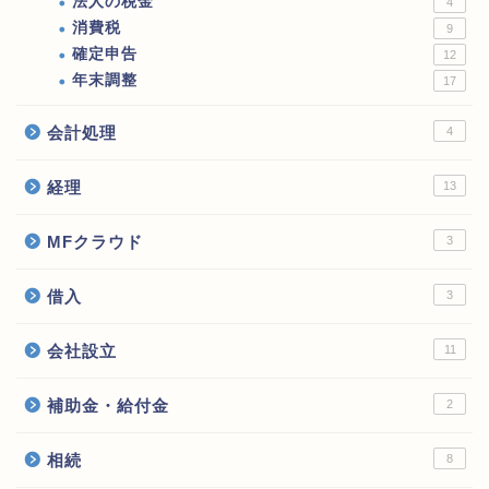
法人の税金
4
消費税
9
確定申告
12
年末調整
17
会計処理
4
経理
13
MFクラウド
3
借入
3
会社設立
11
補助金・給付金
2
相続
8