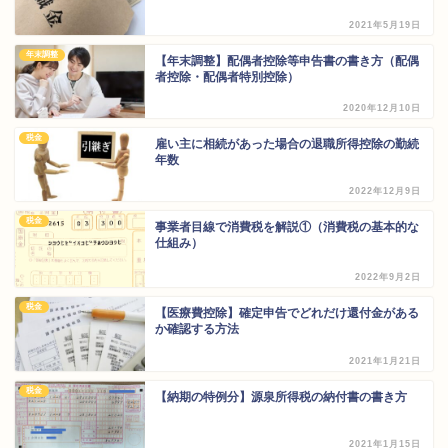
2021年5月19日
年末調整
【年末調整】配偶者控除等申告書の書き方（配偶
者控除・配偶者特別控除）
2020年12月10日
税金
雇い主に相続があった場合の退職所得控除の勤続
年数
2022年12月9日
税金
事業者目線で消費税を解説①（消費税の基本的な
仕組み）
2022年9月2日
税金
【医療費控除】確定申告でどれだけ還付金がある
か確認する方法
2021年1月21日
税金
【納期の特例分】源泉所得税の納付書の書き方
2021年1月15日