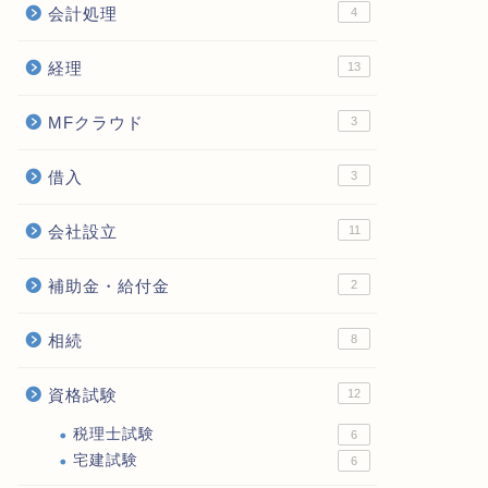
会計処理
4
経理
13
MFクラウド
3
借入
3
会社設立
11
補助金・給付金
2
相続
8
資格試験
12
税理士試験
6
宅建試験
6