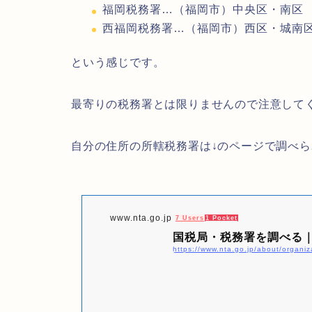
福岡税務署…（福岡市）中央区・南区
西福岡税務署…（福岡市）西区・城南
という感じです。
最寄りの税務署とは限りませんので注意して
自分の住所の所轄税務署は↓のページで調べ
www.nta.go.jp
7 Users
1 Pocket
国税局・税務署を調べる
https://www.nta.go.jp/about/organiz