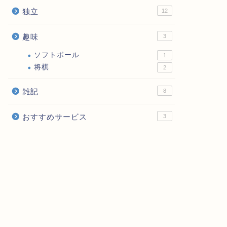
独立
12
趣味
3
ソフトボール
1
将棋
2
雑記
8
おすすめサービス
3