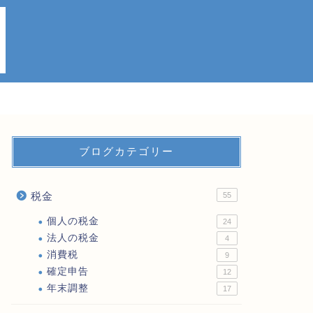
ブログカテゴリー
税金
55
個人の税金
24
法人の税金
4
消費税
9
確定申告
12
年末調整
17