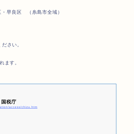
区・早良区 （糸島市全域）
ください。
られます。
｜国税庁
ation/access/chizu.htm