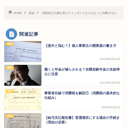
HOME
税金
税制改正大綱を受けてインボイスをどのように判断するか
関連記事
税金
【意外と悩む？】個人事業主の開業届の書き方
2020年9月16日
税金
働くと年金が減らされる？在職老齢年金の支給停
止に注意
2023年3月29日
税金
事業者目線で消費税を解説①（消費税の基本的な
仕組み）
2022年9月2日
税金
【給与支払報告書】普通徴収にする場合の手続き
（理由が必要）