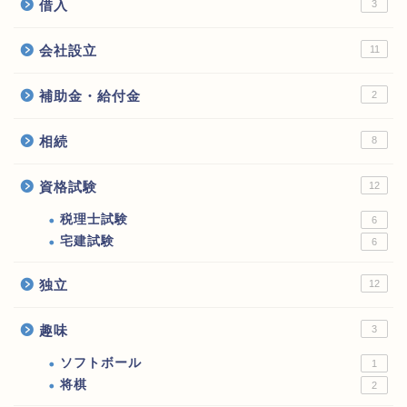
借入
3
会社設立
11
補助金・給付金
2
相続
8
資格試験
12
税理士試験
6
宅建試験
6
独立
12
趣味
3
ソフトボール
1
将棋
2