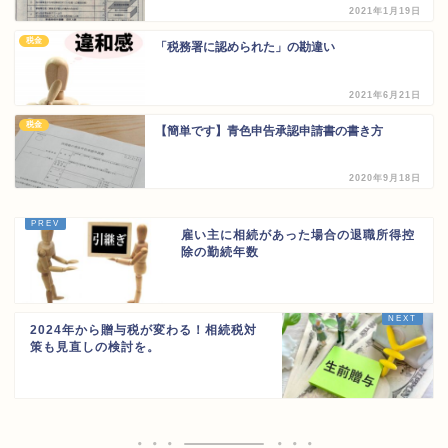
2021年1月19日
税金
「税務署に認められた」の勘違い
2021年6月21日
税金
【簡単です】青色申告承認申請書の書き方
2020年9月18日
雇い主に相続があった場合の退職所得控
除の勤続年数
2024年から贈与税が変わる！相続税対
策も見直しの検討を。