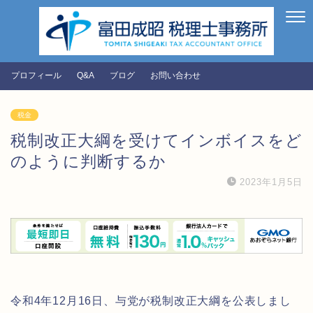
プロフィール
Q&A
ブログ
お問い合わせ
税金
税制改正大綱を受けてインボイスをど
のように判断するか
2023年1月5日
令和4年12月16日、与党が税制改正大綱を公表しまし